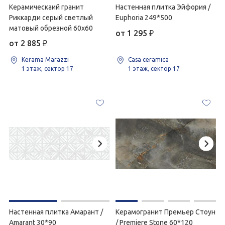
Керамическаий гранит
Настенная плитка Эйфория /
Риккарди серый светлый
Euphoria 249*500
матовый обрезной 60х60
от 1 295
₽
от 2 885
₽
Kerama Marazzi
Casa ceramica
1 этаж, сектор 17
1 этаж, сектор 17
Настенная плитка Амарант /
Керамогранит Премьер Стоун
Amarant 30*90
/ Premiere Stone 60*120