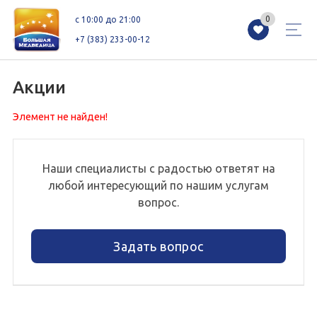
0
0
c 10:00 до 21:00
+7 (383) 233-00-12
Акции
Элемент не найден!
Магазины
Каталог
Акции
Как добраться
Сервисы
Контакты
Наши специалисты с радостью ответят на
любой интересующий по нашим услугам
Схемы этажей
Новоселам
вопрос.
Задать вопрос
+7 (383) 233-00-12
c 10:00 до 21:00