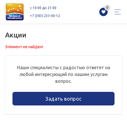
0
0
c 10:00 до 21:00
+7 (383) 233-00-12
Акции
Элемент не найден!
Магазины
Каталог
Акции
Как добраться
Сервисы
Контакты
Наши специалисты с радостью ответят на
любой интересующий по нашим услугам
Схемы этажей
Новоселам
вопрос.
Задать вопрос
+7 (383) 233-00-12
c 10:00 до 21:00