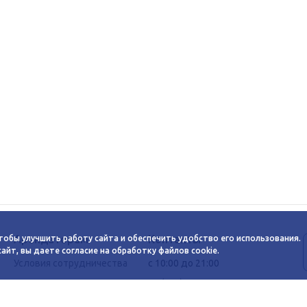
Арендаторам
Контакты
тобы улучшить работу сайта и обеспечить удобство его использования.
йт, вы даете согласие на обработку файлов cookie.
Условия сотрудничества
c 10:00 до 21:00
Заявка на аренду
+7 (383) 233-00-12
График автобуса
Задать вопрос