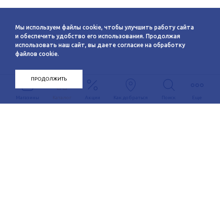
Мы используем файлы cookie, чтобы улучшить работу сайта
и обеспечить удобство его использования. Продолжая
использовать наш сайт, вы даете согласие на обработку
файлов cookie.
ПРОДОЛЖИТЬ
Магазины
Каталог
Акции
Как добраться
Поиск
Еще
Информация
О компании
Арендаторам
Новости
Условия сотрудничества
Сервисы
Контакты
Заявка на аренду
Схема этажей
c 10:00 до 21:00
График автобуса
Как добраться
+7 (383) 233-00-12
Контакты
Задать вопрос