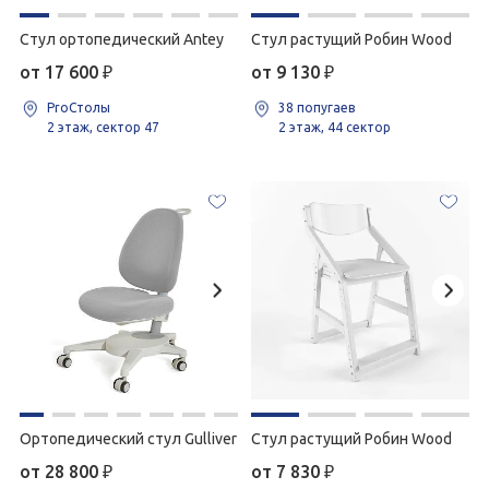
Стул ортопедический Antey
Стул растущий Робин Wood
от 17 600
₽
от 9 130
₽
ProСтолы
38 попугаев
2 этаж, сектор 47
2 этаж, 44 сектор
Ортопедический стул Gulliver
Cтул растущий Робин Wood
от 28 800
₽
от 7 830
₽