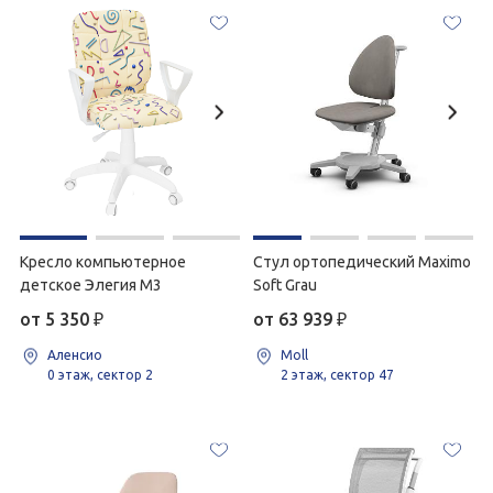
Кресло компьютерное
Стул ортопедический Maximo
детское Элегия М3
Soft Grau
от 5 350
₽
от 63 939
₽
Аленсио
Moll
0 этаж, сектор 2
2 этаж, сектор 47