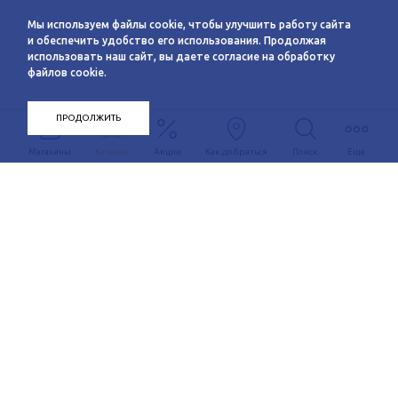
Мы используем файлы cookie, чтобы улучшить работу сайта
и обеспечить удобство его использования. Продолжая
использовать наш сайт, вы даете согласие на обработку
файлов cookie.
ПРОДОЛЖИТЬ
Магазины
Каталог
Акции
Как добраться
Поиск
Еще
Информация
О компании
Арендаторам
Новости
Условия сотрудничества
Сервисы
Контакты
Заявка на аренду
Схема этажей
c 10:00 до 21:00
График автобуса
Как добраться
+7 (383) 233-00-12
Контакты
Задать вопрос