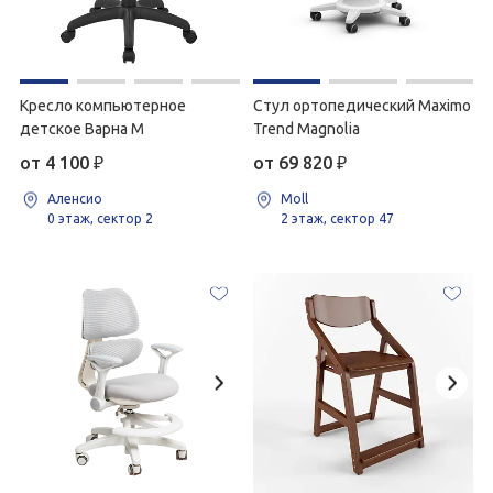
Кресло компьютерное
Стул ортопедический Maximo
детское Варна М
Trend Magnolia
от 4 100
₽
от 69 820
₽
Аленсио
Moll
0 этаж, сектор 2
2 этаж, сектор 47