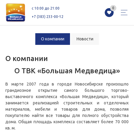
0
0
c 10:00 до 21:00
+7 (383) 233-00-12
О компании
Новости
Магазины
Каталог
Акции
О компании
О ТВК «Большая Медведица»
Как добраться
Сервисы
Контакты
В марте 2007 года в городе Новосибирске произошло
Схемы этажей
Новоселам
грандиозное открытие самого большого торгово-
выставочного комплекса «Большая Медведица», который
занимается реализацией строительных и отделочных
материалов, мебели и товаров для дома, позволяя
+7 (383) 233-00-12
покупателю найти все товары для полного обустройства
c 10:00 до 21:00
дома. Общая площадь комплекса составляет более 70 000
кв. м.