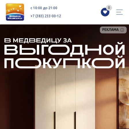
0
0
c 10:00 до 21:00
+7 (383) 233-00-12
РЕКЛАМА
Магазины
Каталог
Акции
Как добраться
Сервисы
Контакты
Схемы этажей
Новоселам
+7 (383) 233-00-12
c 10:00 до 21:00