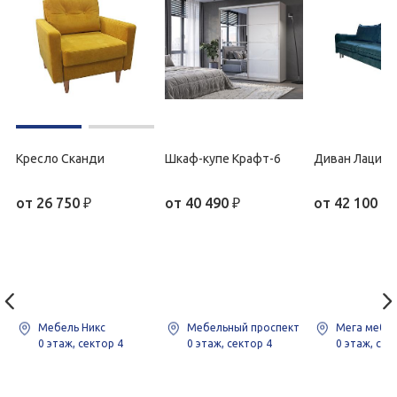
Кресло Сканди
Шкаф-купе Крафт-6
Диван Лацио 
от
26 750
₽
от
40 490
₽
от
42 100
₽
Мебель Никс
Мебельный проспект
Мега мебе
0 этаж, сектор 4
0 этаж, сектор 4
0 этаж, сек