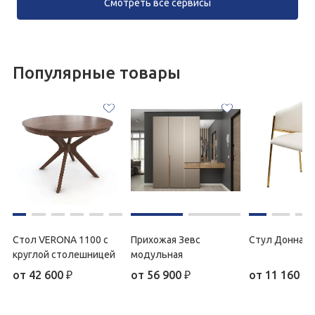
Смотреть все сервисы
Популярные товары
Стол VERONA 1100 с
Прихожая Зевс
Стул Донна
круглой столешницей
модульная
от
42 600
₽
от
56 900
₽
от
11 160
₽