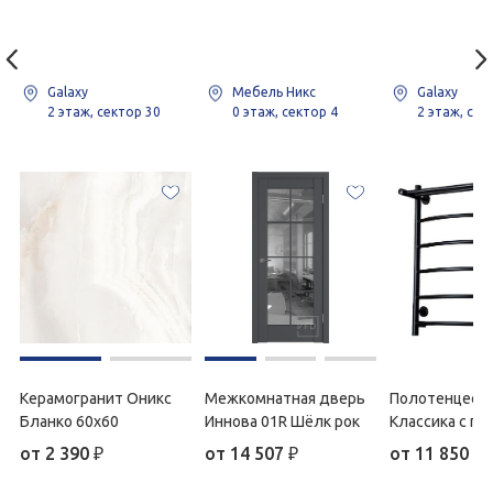
Galaxy
Мебель Никс
Galaxy
2 этаж, сектор 30
0 этаж, сектор 4
2 этаж, сек
Керамогранит Оникс
Межкомнатная дверь
Полотенцесу
Бланко 60х60
Иннова 01R Шёлк рок
Классика с по
таймером 50х
от
2 390
₽
от
14 507
₽
от
11 850
₽