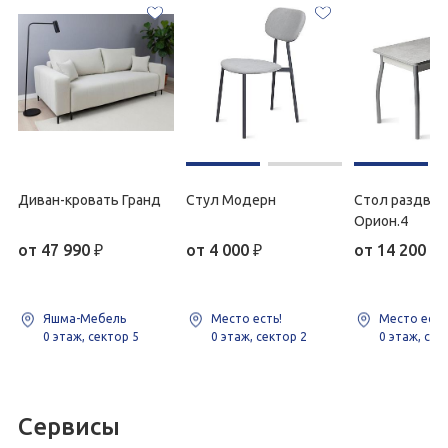
Диван-кровать Гранд
Стул Модерн
Стол раздви
Орион.4
от
47 990
₽
от
4 000
₽
от
14 200
₽
Яшма-Мебель
Место есть!
Место есть
0 этаж, сектор 5
0 этаж, сектор 2
0 этаж, сек
Сервисы