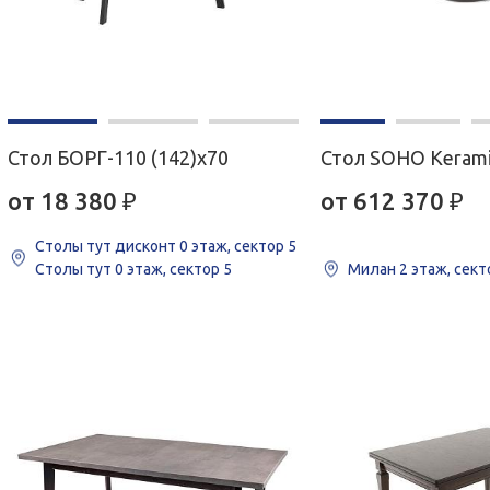
Стол БОРГ-110 (142)х70
Стол SOHO Keram
от 18 380
₽
от 612 370
₽
Столы тут дисконт
0 этаж, сектор 5
Столы тут
0 этаж, сектор 5
Милан
2 этаж, сект