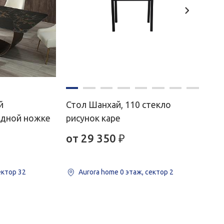
й
Стол Шанхай, 110 стекло
одной ножке
рисунок каре
от 29 350
₽
ектор 32
Aurora home
0 этаж, сектор 2