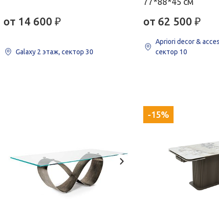
77*88*45 см
от 14 600
₽
от 62 500
₽
Apriori decor & acce
Galaxy
2 этаж, сектор 30
сектор 10
-15%