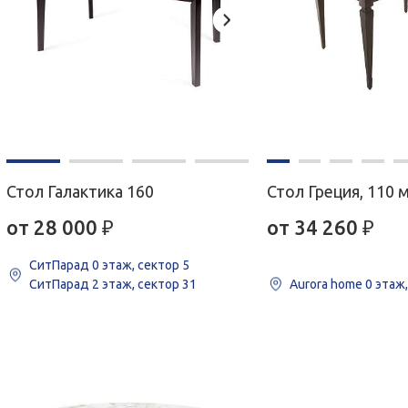
Стол Галактика 160
Стол Греция, 110 
от 28 000
₽
от 34 260
₽
СитПарад
0 этаж, сектор 5
СитПарад
2 этаж, сектор 31
Aurora home
0 этаж