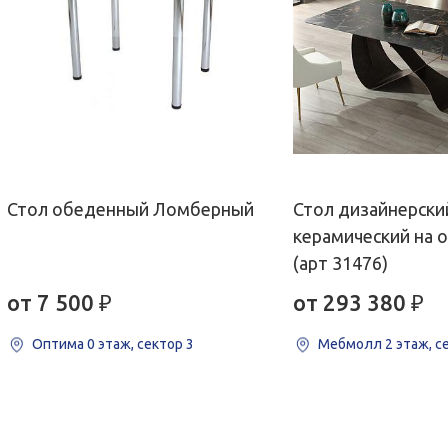
Стол обеденный Ломберный
Стол дизайнерски
керамический на 
(арт 31476)
от 7 500
₽
от 293 380
₽
Оптима
0 этаж, сектор 3
Мебмолл
2 этаж, с