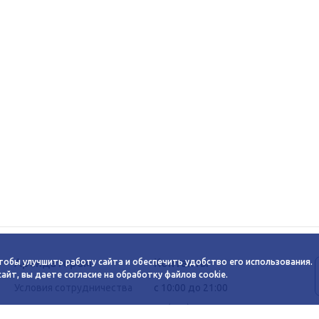
Арендаторам
Контакты
тобы улучшить работу сайта и обеспечить удобство его использования.
йт, вы даете согласие на обработку файлов cookie.
Условия сотрудничества
c 10:00 до 21:00
Заявка на аренду
+7 (383) 233-00-12