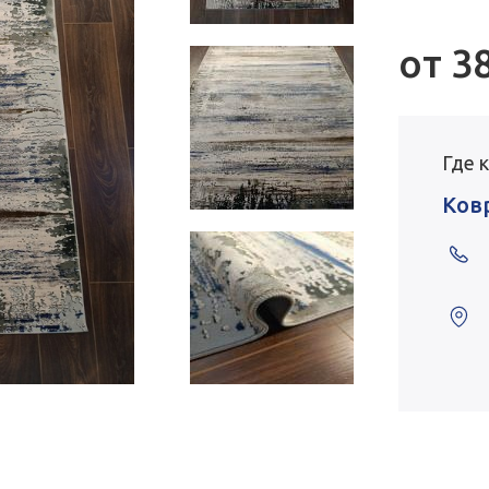
от
3
Где 
Ков