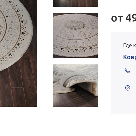
от
4
Где 
Ков