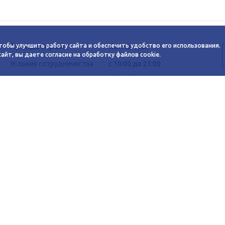
Арендаторам
Контакты
тобы улучшить работу сайта и обеспечить удобство его использования.
йт, вы даете согласие на обработку файлов cookie.
Условия сотрудничества
c 10:00 до 21:00
Заявка на аренду
+7 (383) 233-00-12
График автобуса
Задать вопрос