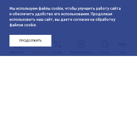
Мы используем файлы cookie, чтобы улучшить работу сайта
и обеспечить удобство его использования. Продолжая
использовать наш сайт, вы даете согласие на обработку
файлов cookie.
ПРОДОЛЖИТЬ
Магазины
Каталог
Акции
Как добраться
Поиск
Еще
Информация
О компании
Арендаторам
Новости
Условия сотрудничества
Сервисы
Контакты
Заявка на аренду
Схема этажей
c 10:00 до 21:00
График автобуса
Как добраться
+7 (383) 233-00-12
Контакты
Задать вопрос