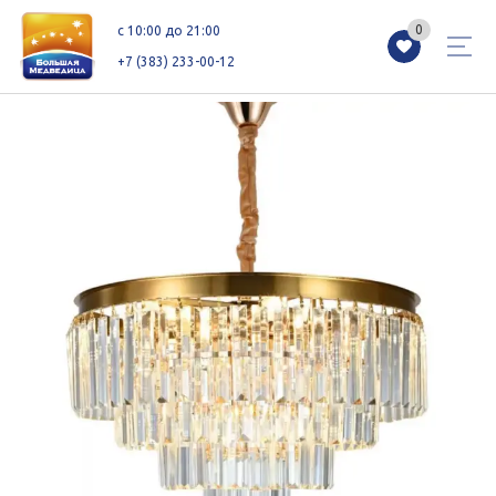
0
0
c 10:00 до 21:00
+7 (383) 233-00-12
Магазины
Каталог
Акции
Как добраться
Сервисы
Контакты
Схемы этажей
Новоселам
+7 (383) 233-00-12
c 10:00 до 21:00