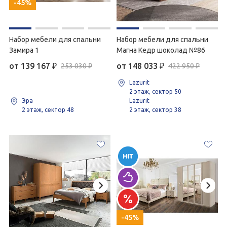
-45%
Набор мебели для спальни
Набор мебели для спальни
Замира 1
Магна Кедр шоколад №86
от 139 167
₽
от 148 033
₽
253 030 ₽
422 950 ₽
Lazurit
2 этаж, сектор 50
Эра
Lazurit
2 этаж, сектор 48
2 этаж, сектор 38
-45%