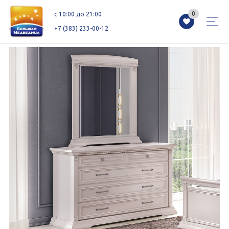
0
0
c 10:00 до 21:00
+7 (383) 233-00-12
Магазины
Каталог
Акции
Как добраться
Сервисы
Контакты
Схемы этажей
Новоселам
+7 (383) 233-00-12
c 10:00 до 21:00