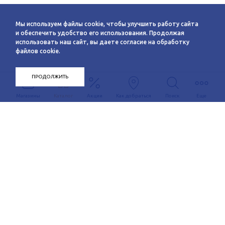
Мы используем файлы cookie, чтобы улучшить работу сайта
и обеспечить удобство его использования. Продолжая
использовать наш сайт, вы даете согласие на обработку
файлов cookie.
ПРОДОЛЖИТЬ
Магазины
Каталог
Акции
Как добраться
Поиск
Еще
Информация
О компании
Арендаторам
Новости
Условия сотрудничества
Сервисы
Контакты
Заявка на аренду
Схема этажей
c 10:00 до 21:00
График автобуса
Как добраться
+7 (383) 233-00-12
Контакты
Задать вопрос