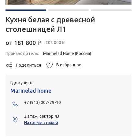
Кухня белая с древесной
столешницей Л1
от
181 800
₽
202 000 ₽
Производитель:
Marmelad Home (Россия)
В избранное
Поделиться
Где купить:
Marmelad home
+7 (913) 007-79-10
2 этаж, сектор 43
На схеме этажей