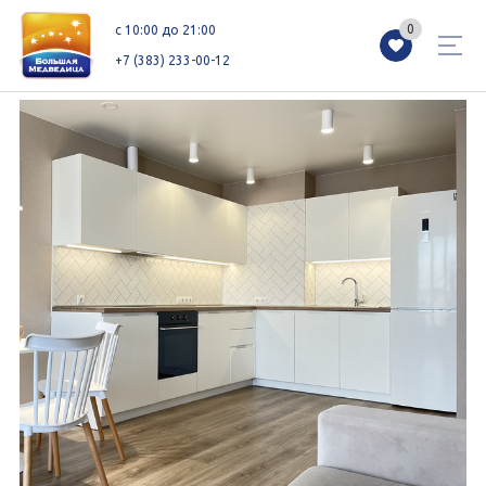
0
0
c 10:00 до 21:00
+7 (383) 233-00-12
Магазины
Каталог
Акции
Как добраться
Сервисы
Контакты
Схемы этажей
Новоселам
+7 (383) 233-00-12
c 10:00 до 21:00