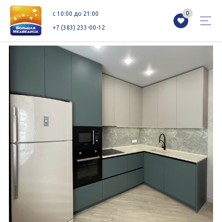
0
0
c 10:00 до 21:00
+7 (383) 233-00-12
Магазины
Каталог
Акции
Как добраться
Сервисы
Контакты
Схемы этажей
Новоселам
+7 (383) 233-00-12
c 10:00 до 21:00