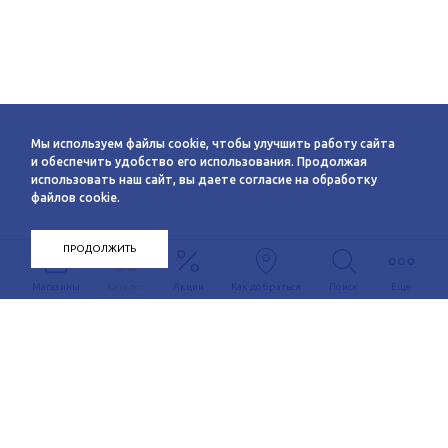
Мы используем файлы cookie, чтобы улучшить работу сайта
и обеспечить удобство его использования. Продолжая
использовать наш сайт, вы даете согласие на обработку
файлов cookie.
ПРОДОЛЖИТЬ
Магазины
Каталог
Акции
Как добраться
Поиск
Еще
Информация
О компании
Арендаторам
Новости
Условия сотрудничества
Сервисы
Контакты
Заявка на аренду
Схема этажей