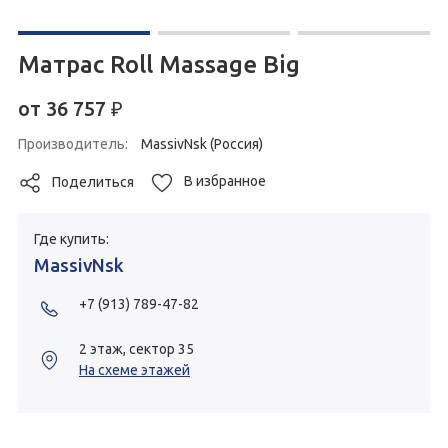
Матрас Roll Massage Big
от
36 757
₽
Производитель:
MassivNsk (Россия)
В избранное
Поделиться
Где купить:
MassivNsk
+7 (913) 789-47-82
2 этаж, сектор 35
На схеме этажей