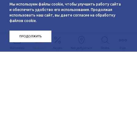
Мы используем файлы cookie, чтобы улучшить работу сайта
и обеспечить удобство его использования. Продолжая
использовать наш сайт, вы даете согласие на обработку
файлов cookie.
ПРОДОЛЖИТЬ
Магазины
Каталог
Акции
Как добраться
Поиск
Еще
Информация
О компании
Арендаторам
Новости
Условия сотрудничества
Сервисы
Контакты
Заявка на аренду
Схема этажей
c 10:00 до 21:00
График автобуса
Как добраться
+7 (383) 233-00-12
Контакты
Задать вопрос