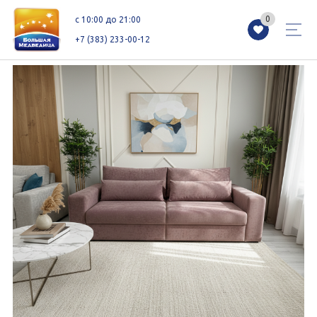
0
0
c 10:00 до 21:00
+7 (383) 233-00-12
Магазины
Каталог
Акции
Как добраться
Сервисы
Контакты
Схемы этажей
Новоселам
+7 (383) 233-00-12
c 10:00 до 21:00