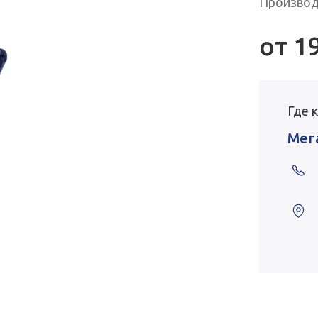
Производ
от
1
Где 
Мег