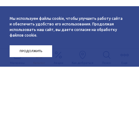
Мы используем файлы cookie, чтобы улучшить работу сайта
и обеспечить удобство его использования. Продолжая
использовать наш сайт, вы даете согласие на обработку
файлов cookie.
ПРОДОЛЖИТЬ
Магазины
Каталог
Акции
Как добраться
Поиск
Еще
Информация
О компании
Арендаторам
Новости
Условия сотрудничества
Сервисы
Контакты
Заявка на аренду
Схема этажей
c 10:00 до 21:00
График автобуса
Как добраться
+7 (383) 233-00-12
Контакты
Задать вопрос