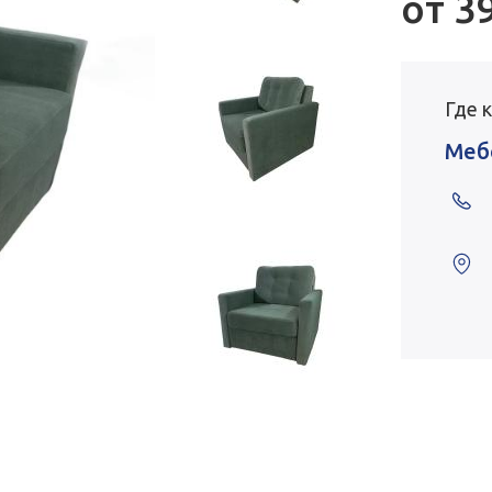
от
3
Где 
Меб