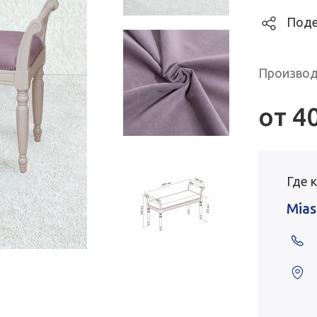
Поде
Производ
от
4
Где 
Mias