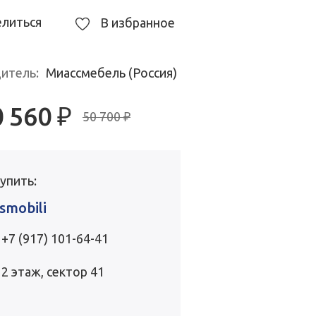
литься
В избранное
итель:
Миассмебель (Россия)
0 560
₽
50 700 ₽
купить:
smobili
+7 (917) 101-64-41
2 этаж, сектор 41