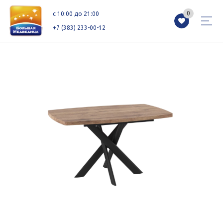
0
0
c 10:00 до 21:00
+7 (383) 233-00-12
Магазины
Каталог
Акции
Как добраться
Сервисы
Контакты
Схемы этажей
Новоселам
+7 (383) 233-00-12
c 10:00 до 21:00