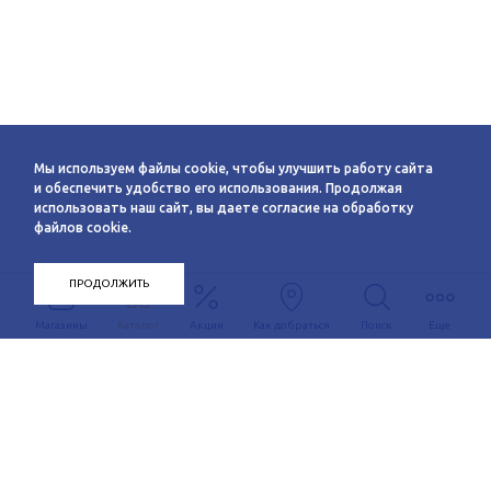
Мы используем файлы cookie, чтобы улучшить работу сайта
и обеспечить удобство его использования. Продолжая
использовать наш сайт, вы даете согласие на обработку
файлов cookie.
ПРОДОЛЖИТЬ
Магазины
Каталог
Акции
Как добраться
Поиск
Еще
Информация
О компании
Арендаторам
Новости
Условия сотрудничества
Сервисы
Контакты
Заявка на аренду