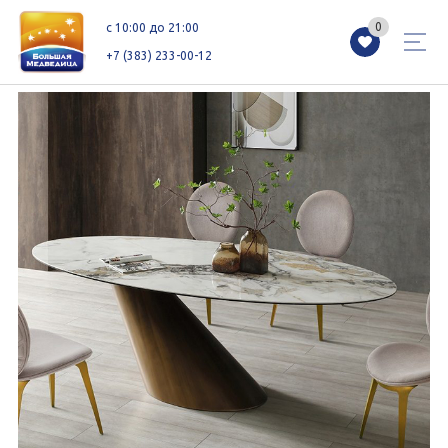
0
0
c 10:00 до 21:00
+7 (383) 233-00-12
Магазины
Каталог
Акции
Как добраться
Сервисы
Контакты
Схемы этажей
Новоселам
+7 (383) 233-00-12
c 10:00 до 21:00