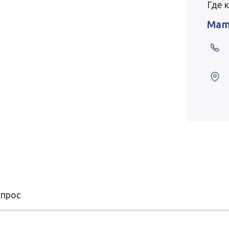
Где 
Mam
опрос