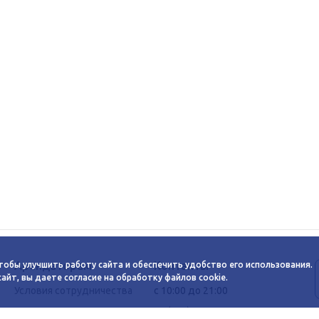
Арендаторам
Контакты
тобы улучшить работу сайта и обеспечить удобство его использования.
йт, вы даете согласие на обработку файлов cookie.
Условия сотрудничества
c 10:00 до 21:00
Заявка на аренду
+7 (383) 233-00-12