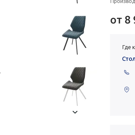
Производ
от
8
Где 
Сто