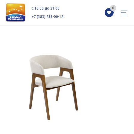
0
0
c 10:00 до 21:00
+7 (383) 233-00-12
Магазины
Каталог
Акции
Как добраться
Сервисы
Контакты
Схемы этажей
Новоселам
+7 (383) 233-00-12
c 10:00 до 21:00