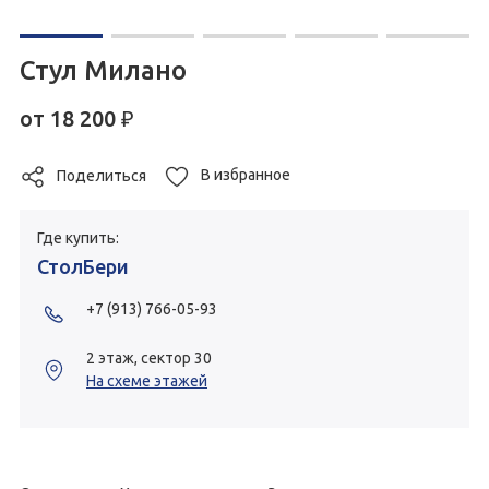
Стул Милано
от
18 200
₽
В избранное
Поделиться
Где купить:
СтолБери
+7 (913) 766-05-93
2 этаж, сектор 30
На схеме этажей