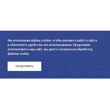
Мы используем файлы cookie, чтобы улучшить работу сайта
и обеспечить удобство его использования. Продолжая
использовать наш сайт, вы даете согласие на обработку
файлов cookie.
ПРОДОЛЖИТЬ
Магазины
Каталог
Акции
Как добраться
Поиск
Еще
Информация
О компании
Арендаторам
Новости
Условия сотрудничества
Сервисы
Контакты