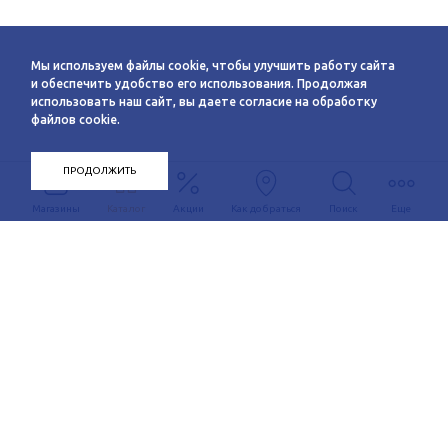
Мы используем файлы cookie, чтобы улучшить работу сайта
и обеспечить удобство его использования. Продолжая
использовать наш сайт, вы даете согласие на обработку
файлов cookie.
ПРОДОЛЖИТЬ
Магазины
Каталог
Акции
Как добраться
Поиск
Еще
Информация
О компании
Арендаторам
Новости
Условия сотрудничества
Сервисы
Контакты
Заявка на аренду
Схема этажей
c 10:00 до 21:00
График автобуса
Как добраться
+7 (383) 233-00-12
Контакты
Задать вопрос