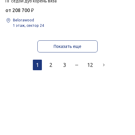
ПГ седой дуб корень вяза
от 208 700
₽
Belorawood
1 этаж, сектор 24
Показать еще
1
2
3
12