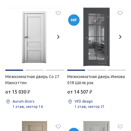
Межкомнатная дверь Co 27
Межкомнатная дверь Иннова
Манхэттен
01R Шёлк рок
от 15 030
₽
от 14 507
₽
Aurum doors
VFD design
1 этаж, сектор 14
1 этаж, сектор 21