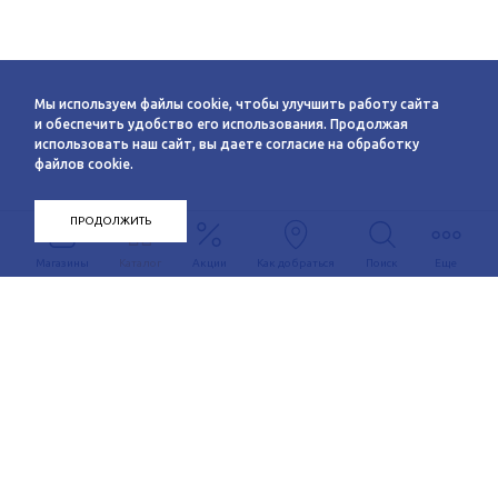
Мы используем файлы cookie, чтобы улучшить работу сайта
и обеспечить удобство его использования. Продолжая
использовать наш сайт, вы даете согласие на обработку
файлов cookie.
ПРОДОЛЖИТЬ
Магазины
Каталог
Акции
Как добраться
Поиск
Еще
Информация
О компании
Арендаторам
Новости
Условия сотрудничества
Сервисы
Контакты
Заявка на аренду
Схема этажей
c 10:00 до 21:00
График автобуса
Как добраться
+7 (383) 233-00-12