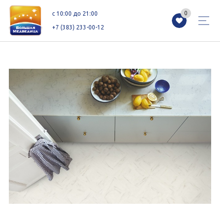
0
0
c 10:00 до 21:00
+7 (383) 233-00-12
Магазины
Каталог
Акции
Как добраться
Сервисы
Контакты
Схемы этажей
Новоселам
+7 (383) 233-00-12
c 10:00 до 21:00