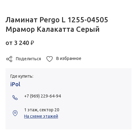
Ламинат Pergo L 1255-04505
Мрамор Калакатта Серый
от
3 240
₽
В избранное
Поделиться
Где купить:
iPol
+7 (969) 229-64-94
1 этаж, сектор 20
На схеме этажей