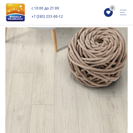
0
0
c 10:00 до 21:00
+7 (383) 233-00-12
Магазины
Каталог
Акции
Как добраться
Сервисы
Контакты
Схемы этажей
Новоселам
+7 (383) 233-00-12
c 10:00 до 21:00