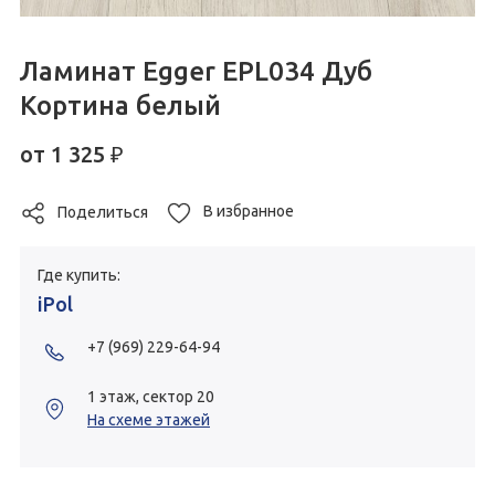
Ламинат Egger EPL034 Дуб
Кортина белый
от
1 325
₽
В избранное
Поделиться
Где купить:
iPol
+7 (969) 229-64-94
1 этаж, сектор 20
На схеме этажей