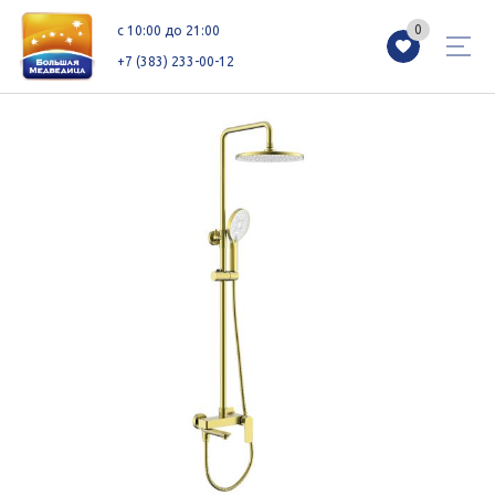
0
0
c 10:00 до 21:00
+7 (383) 233-00-12
Магазины
Каталог
Акции
Как добраться
Сервисы
Контакты
Схемы этажей
Новоселам
+7 (383) 233-00-12
c 10:00 до 21:00