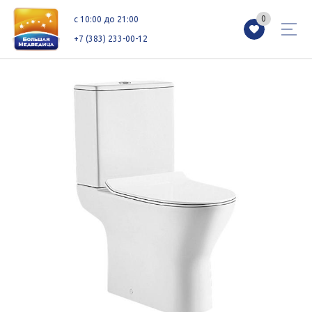
0
0
c 10:00 до 21:00
+7 (383) 233-00-12
Магазины
Каталог
Акции
Как добраться
Сервисы
Контакты
Схемы этажей
Новоселам
+7 (383) 233-00-12
c 10:00 до 21:00