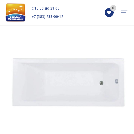
0
0
c 10:00 до 21:00
+7 (383) 233-00-12
Магазины
Каталог
Акции
Как добраться
Сервисы
Контакты
Схемы этажей
Новоселам
+7 (383) 233-00-12
c 10:00 до 21:00