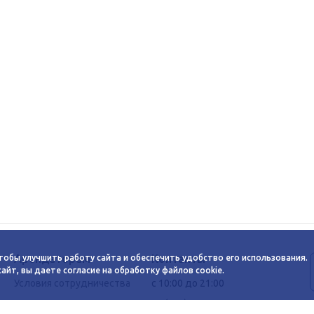
Арендаторам
Контакты
тобы улучшить работу сайта и обеспечить удобство его использования.
йт, вы даете согласие на обработку файлов cookie.
Условия сотрудничества
c 10:00 до 21:00
Заявка на аренду
+7 (383) 233-00-12