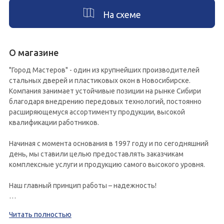
На схеме
О магазине
"Город Мастеров" - один из крупнейших производителей
стальных дверей и пластиковых окон в Новосибирске.
Компания занимает устойчивые позиции на рынке Сибири
благодаря внедрению передовых технологий, постоянно
расширяющемуся ассортименту продукции, высокой
квалификации работников.
Начиная с момента основания в 1997 году и по сегодняшний
день, мы ставили целью предоставлять заказчикам
комплексные услуги и продукцию самого высокого уровня.
Наш главный принцип работы – надежность!
Компания «Город Мастеров» является надежным партнером
Читать полностью
для корпоративных клиентов, дилеров и покупателей. Это