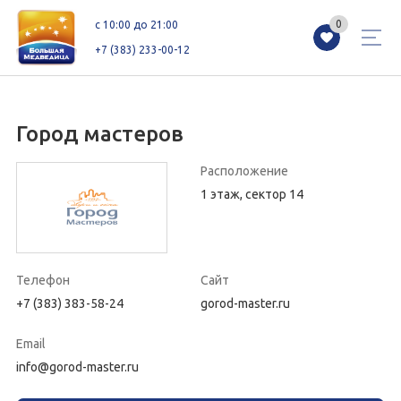
0
0
c 10:00 до 21:00
+7 (383) 233-00-12
Город мастеров
Магазины
Каталог
Акции
Расположение
1 этаж, сектор 14
Как добраться
Сервисы
Контакты
Схемы этажей
Новоселам
Телефон
Сайт
+7 (383) 383-58-24
gorod-master.ru
+7 (383) 233-00-12
Email
c 10:00 до 21:00
info@gorod-master.ru