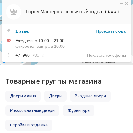
автоматизированным немецким оборудованием, наличием
производственных площадей, высококвалифицированным
персоналом – от конструкторов и менеджеров до
монтажных бригад.
Вся продукция компании прошла добровольную
сертификацию и подтвердила свое соответствие высоким
стандартам качества. Продукция, подлежащая обязательной
сертификации, имеет сертификаты соответствия
стандартам ГОСТ.
Мы осуществляем комплексное обслуживание клиентов
Товарные группы магазина
Наличие проектного, производственного, транспортного,
монтажных и сервисных подразделений, а также складских
Двери и окна
Двери
Входные двери
площадей позволяют осуществить комплексное
обслуживание клиентов.
Межкомнатные двери
Фурнитура
Для наших клиентов и партнеров это означает простоту
взаимодействия, оперативность решения вопросов,
Стройка и отделка
индивидуальный подход.