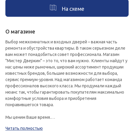
На схеме
О магазине
Выбор межкомнатных и входных дверей – важная часть
ремонта и обустройства квартиры. В таком серьезном деле
вам может понадобиться совет профессионала. Магазин
"Мистер Дверкин" – это то, что вам нужно. Клиенты найдут у
нас цены ниже рыночных, широкий ассортимент продукции
известных брендов, большие возможности для выбора,
сервис премиум-уровня. Над магазином работает команда
профессионалов высокого класса. Мы продумали каждый
нюанс так, чтобы гарантировать покупателям максимально
комфортные условия выбора и приобретения
понравившегося товара.
Мы ценим Ваше время.
Чтобы вы могли своими глазами увидеть будущую покупку, и,
Читать полностью
не полагаясь на фотографии и несовершенную систему