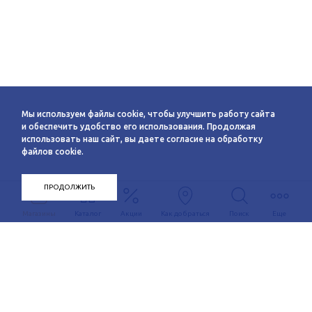
Мы используем файлы cookie, чтобы улучшить работу сайта
и обеспечить удобство его использования. Продолжая
использовать наш сайт, вы даете согласие на обработку
файлов cookie.
ПРОДОЛЖИТЬ
Магазины
Каталог
Акции
Как добраться
Поиск
Еще
Информация
О компании
Арендаторам
Новости
Условия сотрудничества
Сервисы
Контакты