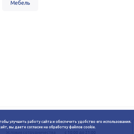
Мебель
Арендаторам
Контакты
тобы улучшить работу сайта и обеспечить удобство его использования.
йт, вы даете согласие на обработку файлов cookie.
Условия сотрудничества
c 10:00 до 21:00