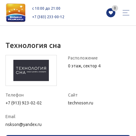
0
0
c 10:00 до 21:00
+7 (383) 233-00-12
Технология сна
Магазины
Каталог
Акции
Расположение
0 этаж, сектор 4
Как добраться
Сервисы
Контакты
Схемы этажей
Новоселам
Телефон
Сайт
+7 (913) 923-02-02
technoson.ru
+7 (383) 233-00-12
Email
c 10:00 до 21:00
nskson@yandex.ru