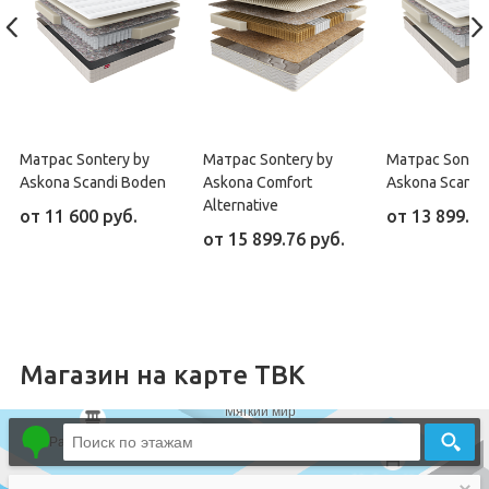
Матрас Sontery by
Матрас Sontery by
Матрас Sonter
Askona Scandi Boden
Askona Comfort
Askona Scandi
Alternative
от
11 600 руб.
от
13 899.52
от
15 899.76 руб.
Магазин на карте ТВК