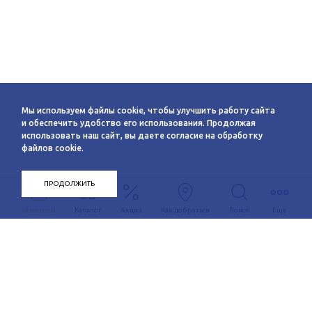
Мы используем файлы cookie, чтобы улучшить работу сайта
и обеспечить удобство его использования. Продолжая
использовать наш сайт, вы даете согласие на обработку
файлов cookie.
ПРОДОЛЖИТЬ
Магазины
Каталог
Акции
Как добраться
Поиск
Еще
Информация
О компании
Арендаторам
Новости
Условия сотрудничества
Сервисы
Контакты