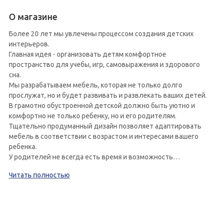
О магазине
Более 20 лет мы увлечены процессом создания детских
интерьеров.
Главная идея - организовать детям комфортное
пространство для учебы, игр, самовыражения и здорового
сна.
Мы разрабатываем мебель, которая не только долго
прослужат, но и будет развивать и развлекать ваших детей.
В грамотно обустроенной детской должно быть уютно и
комфортно не только ребенку, но и его родителям.
Тщательно продуманный дизайн позволяет адаптировать
мебель в соответствии с возрастом и интересами вашего
ребенка.
У родителей не всегда есть время и возможность
предусмотреть все мелочи в обустройстве детского
Читать полностью
интерьера. Наша задача предоставить семьям готовые
решения обустройства детской, рассчитать все затраты и в
минимальные сроки получить свою идеальную детскую.