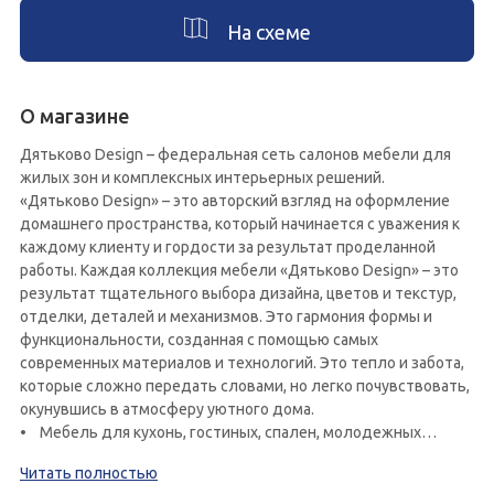
На схеме
О магазине
Дятьково Design – федеральная сеть салонов мебели для
жилых зон и комплексных интерьерных решений.
«Дятьково Design» – это авторский взгляд на оформление
домашнего пространства, который начинается с уважения к
каждому клиенту и гордости за результат проделанной
работы. Каждая коллекция мебели «Дятьково Design» – это
результат тщательного выбора дизайна, цветов и текстур,
отделки, деталей и механизмов. Это гармония формы и
функциональности, созданная с помощью самых
современных материалов и технологий. Это тепло и забота,
которые сложно передать словами, но легко почувствовать,
окунувшись в атмосферу уютного дома.
• Мебель для кухонь, гостиных, спален, молодежных
комнат и прихожих.
Читать полностью
• Линейка матрасов и товаров для сна.