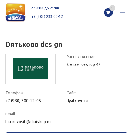
0
0
c 10:00 до 21:00
+7 (383) 233-00-12
Dятьково design
Магазины
Каталог
Акции
Расположение
2 этаж, сектор 47
Как добраться
Сервисы
Контакты
Схемы этажей
Новоселам
Телефон
Сайт
+7 (980) 300-12-05
dyatkovo.ru
+7 (383) 233-00-12
Email
c 10:00 до 21:00
bm.novosib@dmishop.ru