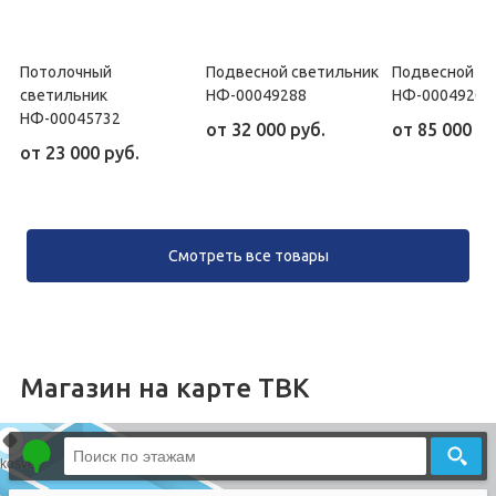
Потолочный
Подвесной светильник
Подвесной св
светильник
НФ-00049288
НФ-00049205
НФ-00045732
от
32 000 руб.
от
85 000 ру
от
23 000 руб.
Смотреть все товары
Магазин на карте ТВК