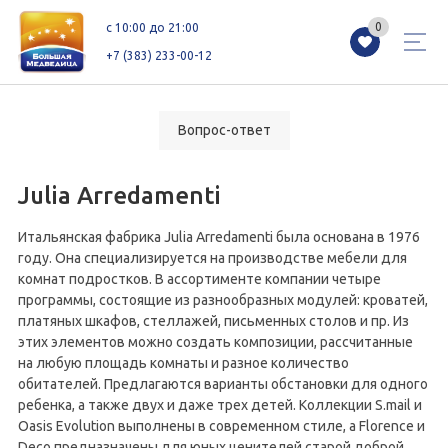
0
0
c 10:00 до 21:00
+7 (383) 233-00-12
Вопрос-ответ
Магазины
Каталог
Акции
Julia Arredamenti
Как добраться
Сервисы
Контакты
Итальянская фабрика Julia Arredamenti была основана в 1976
году. Она специализируется на производстве мебели для
комнат подростков. В ассортименте компании четыре
Схемы этажей
Новоселам
программы, состоящие из разнообразных модулей: кроватей,
платяных шкафов, стеллажей, письменных столов и пр. Из
этих элементов можно создать композиции, рассчитанные
на любую площадь комнаты и разное количество
+7 (383) 233-00-12
обитателей. Предлагаются варианты обстановки для одного
c 10:00 до 21:00
ребенка, а также двух и даже трех детей. Коллекции S.mail и
Oasis Evolution выполнены в современном стиле, а Florence и
Deco предназначены для юных ценителей старой доброй