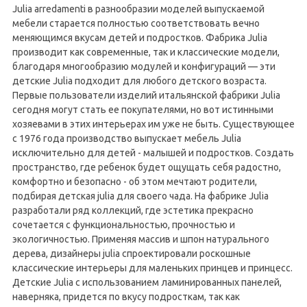
Julia arredamenti в разнообразии моделей выпускаемой
мебели старается полностью соответствовать вечно
меняющимся вкусам детей и подростков. Фабрика Julia
производит как современные, так и классические модели,
благодаря многообразию модулей и конфигураций — эти
детские Julia подходит для любого детского возраста.
Первые пользователи изделий итальянской фабрики Julia
сегодня могут стать ее покупателями, но вот истинными
хозяевами в этих интерьерах им уже не быть. Существующее
с 1976 года производство выпускает мебель Julia
исключительно для детей - малышей и подростков. Создать
пространство, где ребенок будет ощущать себя радостно,
комфортно и безопасно - об этом мечтают родители,
подбирая детская julia для своего чада. На фабрике Julia
разработали ряд коллекций, где эстетика прекрасно
сочетается с функциональностью, прочностью и
экологичностью. Применяя массив и шпон натурального
дерева, дизайнеры julia спроектировали роскошные
классические интерьеры для маленьких принцев и принцесс.
Детские Julia с использованием ламинированных панелей,
наверняка, придется по вкусу подросткам, так как