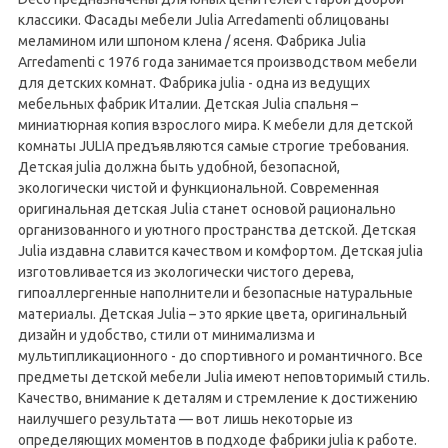
классики. Фасады мебели Julia Arredamenti облицованы
меламином или шпоном клена / ясеня. Фабрика Julia
Arredamenti с 1976 года занимается производством мебели
для детских комнат. Фабрика julia - одна из ведущих
мебельных фабрик Италии. Детская Julia спальня –
миниатюрная копия взрослого мира. К мебели для детской
комнаты JULIA предъявляются самые строгие требования.
Детская julia должна быть удобной, безопасной,
экологически чистой и функциональной. Современная
оригинальная детская Julia станет основой рационально
организованного и уютного пространства детской. Детская
Julia издавна славится качеством и комфортом. Детская julia
изготовливается из экологически чистого дерева,
гипоаллергенные наполнители и безопасные натуральные
материалы. Детская Julia – это яркие цвета, оригинальный
дизайн и удобство, стили от минимализма и
мультипликационного - до спортивного и романтичного. Все
предметы детской мебели Julia имеют неповторимый стиль.
Качество, внимание к деталям и стремление к достижению
наилучшего результата — вот лишь некоторые из
определяющих моментов в подходе фабрики julia к работе.