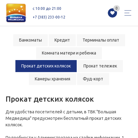
0
0
c 10:00 до 21:00
+7 (383) 233-00-12
Банкоматы
Кредит
Терминалы оплат
Комната матери и ребенка
Магазины
Каталог
Акции
Прокат детских колясок
Прокат тележек
Как добраться
Сервисы
Контакты
Камеры хранения
Фуд-корт
Схемы этажей
Новоселам
Прокат детских колясок
Для удобства посетителей с детьми, в ТВК "Большая
+7 (383) 233-00-12
Медведица" предусмотрен бесплатный прокат детских
c 10:00 до 21:00
колясок.
Подробности у Администратора на стойке информации, 1