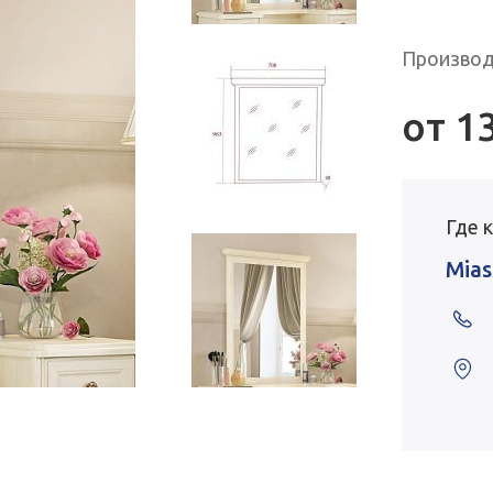
Производ
от
1
Где 
Mias