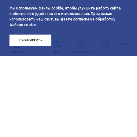
Мы используем файлы cookie, чтобы улучшить работу сайта
и обеспечить удобство его использования. Продолжая
использовать наш сайт, вы даете согласие на обработку
файлов cookie.
ПРОДОЛЖИТЬ
Магазины
Каталог
Акции
Как добраться
Поиск
Еще
Информация
О компании
Арендаторам
Новости
Условия сотрудничества
Сервисы
Контакты
Заявка на аренду
Схема этажей
c 10:00 до 21:00
График автобуса
Как добраться
+7 (383) 233-00-12
Контакты
Задать вопрос