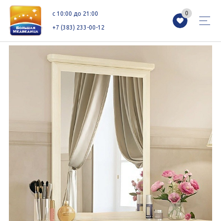
0
0
c 10:00 до 21:00
+7 (383) 233-00-12
Магазины
Каталог
Акции
Как добраться
Сервисы
Контакты
Схемы этажей
Новоселам
+7 (383) 233-00-12
c 10:00 до 21:00