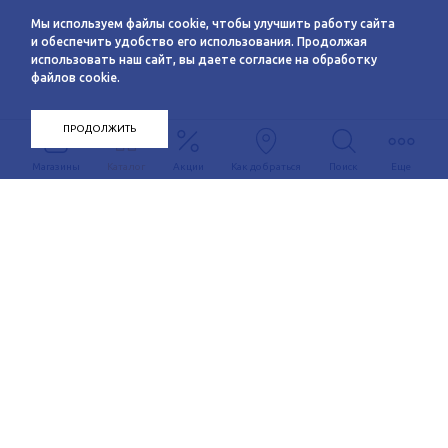
Мы используем файлы cookie, чтобы улучшить работу сайта
и обеспечить удобство его использования. Продолжая
использовать наш сайт, вы даете согласие на обработку
файлов cookie.
ПРОДОЛЖИТЬ
Магазины
Каталог
Акции
Как добраться
Поиск
Еще
Информация
О компании
Арендаторам
Новости
Условия сотрудничества
Сервисы
Контакты
Заявка на аренду
Схема этажей
c 10:00 до 21:00
График автобуса
Как добраться
+7 (383) 233-00-12
Контакты
Задать вопрос